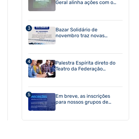
Geral alinha ações com os
Departamentos
Bazar Solidário de
novembro traz novas
oportunidades para
praticar o bem
Palestra Espírita direto do
Teatro da Federação
Espírita do Paraná
Em breve, as inscrições
para nossos grupos de
estudo serão abertas