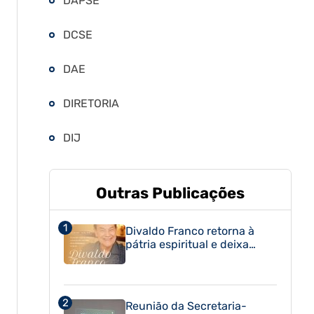
DAPSE
DCSE
DAE
DIRETORIA
DIJ
Outras Publicações
Divaldo Franco retorna à
pátria espiritual e deixa
legado eterno de luz e
serviço
Reunião da Secretaria-